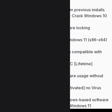
Free product key extractor from previous installs
Ableton Live looper Portable + Crack Windows 10
Windows 10 MediaFire FREE
Key activator bypasses hardware locking
mechanisms
Ableton Live Pre-Activated Windows 11 (x86-x64)
Clean Genuine FREE
License key recovery program compatible with
many apps
Ableton Live 2024 Crack for PC [Lifetime]
Unlimited
Patch enabling unlimited software usage without
renewal
Ableton Live 2025 License[Activated] no Virus
[x86-x64] 2026 FREE
Offline activation key for Windows-based software
Ableton Live Live 12 Cracked Windows 11