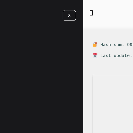
X
Hash sum: 99
Last update: