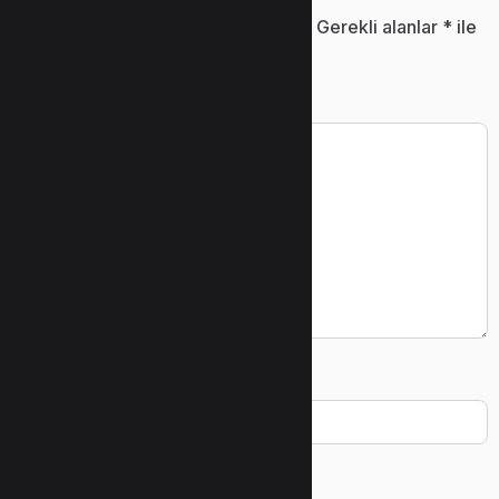
E-posta adresiniz yayınlanmayacak.
Gerekli alanlar
*
ile
işaretlenmişlerdir
Yorum
*
Ad
*
E-posta
*