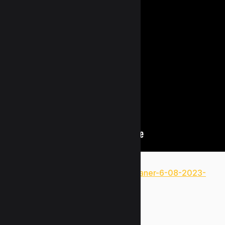
https://www.uzunlarmetal.com/ccleaner-6-08-2023-
portable-keygen-full-patch-2026/
Bir yanıt yazın