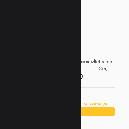
Durmuş
53
Caddesi,
No:
166
Kepez
/
Antalya
Türkiye
Bağlantılar
Ana Sayfa
Hakkımızda
Hizmetlerimiz
İletişime
Geç
Copyright ©2025 |
Designed by Reina Medya