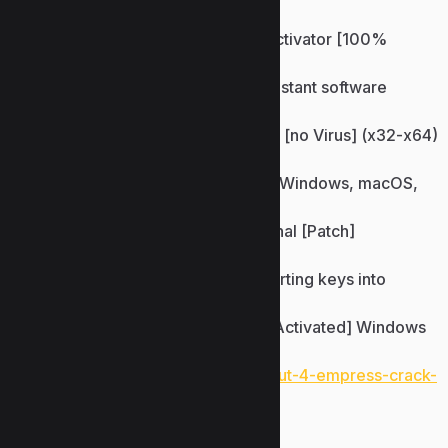
various file types
Adobe Illustrator Portable + Activator [100%
Worked] x86-x64 Ultimate
Free license key installer for instant software
unlock
Adobe Illustrator Portable only [no Virus] (x32-x64)
[Patch] 2026
Product key finder supporting Windows, macOS,
and Linux OS
Adobe Illustrator Crack tool Final [Patch]
Multilingual
Download key generator exporting keys into
multiple file formats
Adobe Illustrator CC License[Activated] Windows
10 [Stable] 2026
https://www.uzunlarmetal.com/fallout-4-empress-crack-
stable-pc-version-2026/