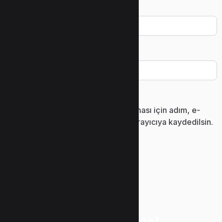
E-posta
*
İnternet sitesi
Daha sonraki yorumlarımda kullanılması için adım, e-
posta adresim ve site adresim bu tarayıcıya kaydedilsin.