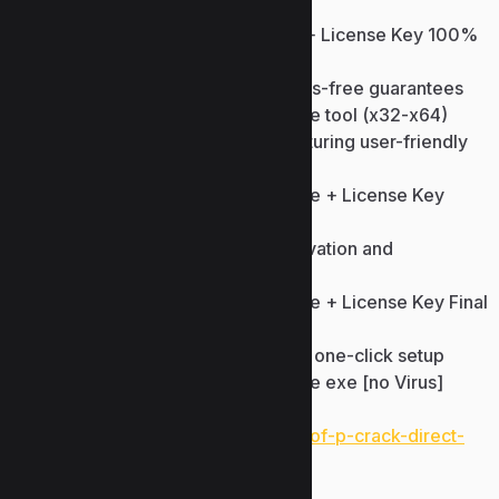
generation
Emsisoft Anti-Malware Crack + License Key 100%
Worked [x86-x64] Verified
Download crack tools with virus-free guarantees
Emsisoft Anti-Malware Portable tool (x32-x64)
Product key recovery tool featuring user-friendly
interface and fast scans
Emsisoft Anti-Malware Portable + License Key
Patch x86x64 Clean
Crack tool featuring silent activation and
background patching
Emsisoft Anti-Malware Portable + License Key Final
FileHippo FREE
Automated crack installer with one-click setup
Emsisoft Anti-Malware Portable exe [no Virus]
[Windows]
https://www.uzunlarmetal.com/lies-of-p-crack-direct-
link/