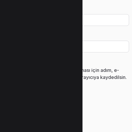
E-posta
*
İnternet sitesi
Daha sonraki yorumlarımda kullanılması için adım, e-
posta adresim ve site adresim bu tarayıcıya kaydedilsin.