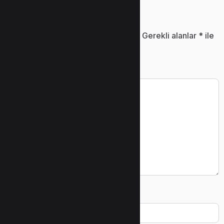
Bir yanıt yazın
E-posta adresiniz yayınlanmayacak.
Gerekli alanlar
*
ile
işaretlenmişlerdir
Yorum
*
Ad
*