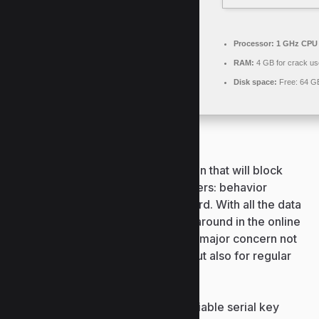
Processor:
1 GHz CPU 
RAM:
4 GB for crack us
Disk space:
Free: 64 G
Comprehensive computer protection that will block
malware through three different layers: behavior
blocker, surf protection and file guard. With all the data
theft attempts and malware lurking around in the online
world, cybersecurity has become a major concern not
just in the enterprise environment but also for regular
computer users.
Keygen tool providing fast, reliable serial key