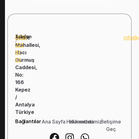
özel projelere değer katıyoruz.
Adres:
Telefon
Şelale
0530
info@
:
Mahallesi,
323
Hacı
91
Durmuş
53
Caddesi,
No:
166
Kepez
/
Antalya
Türkiye
Bağlantılar
Ana Sayfa
Hakkımızda
Hizmetlerimiz
İletişime
Geç