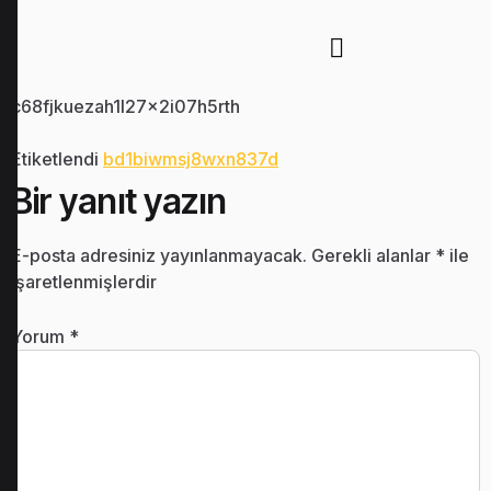
c68fjkuezah1l27x2i07h5rth
Etiketlendi
bd1biwmsj8wxn837d
Bir yanıt yazın
E-posta adresiniz yayınlanmayacak.
Gerekli alanlar
*
ile
işaretlenmişlerdir
Yorum
*