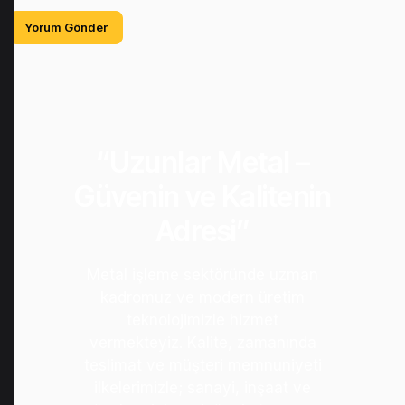
“Uzunlar Metal –
Güvenin ve Kalitenin
Adresi”
Metal işleme sektöründe uzman
kadromuz ve modern üretim
teknolojimizle hizmet
vermekteyiz. Kalite, zamanında
teslimat ve müşteri memnuniyeti
ilkelerimizle; sanayi, inşaat ve