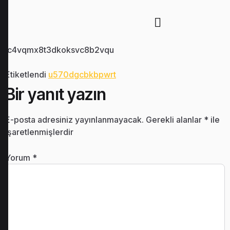
lc4vqmx8t3dkoksvc8b2vqu
Etiketlendi
u570dgcbkbpwrt
Bir yanıt yazın
E-posta adresiniz yayınlanmayacak.
Gerekli alanlar
*
ile
işaretlenmişlerdir
Yorum
*