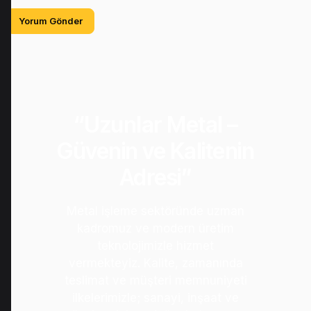
“Uzunlar Metal –
Güvenin ve Kalitenin
Adresi”
Metal işleme sektöründe uzman
kadromuz ve modern üretim
teknolojimizle hizmet
vermekteyiz. Kalite, zamanında
teslimat ve müşteri memnuniyeti
ilkelerimizle; sanayi, inşaat ve