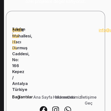
özel projelere değer katıyoruz.
Adres:
Telefon
Şelale
0530
info@
:
Mahallesi,
323
Hacı
91
Durmuş
53
Caddesi,
No:
166
Kepez
/
Antalya
Türkiye
Bağlantılar
Ana Sayfa
Hakkımızda
Hizmetlerimiz
İletişime
Geç