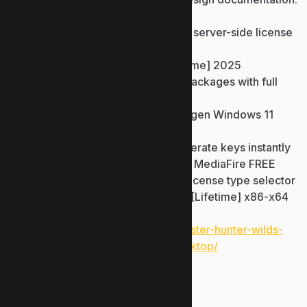
Patch download for bypassing server-side license
validation
AutoCAD Full-Activated [Lifetime] 2025
Download crack and keygen packages with full
guides
AutoCAD student Crack + Keygen Windows 11
x86-x64 [Patch] MEGA
Easy-to-use keygen GUI – generate keys instantly
AutoCAD Full-Activated Latest MediaFire FREE
Serial number generator with license type selector
AutoCAD 2023 Full-Activated [Lifetime] x86-x64
[Full] Multilingual FREE
https://www.uzunlarmetal.com/monster-hunter-wilds-
cracked-gog-release-updated-desktop/
Bir yanıt yazın