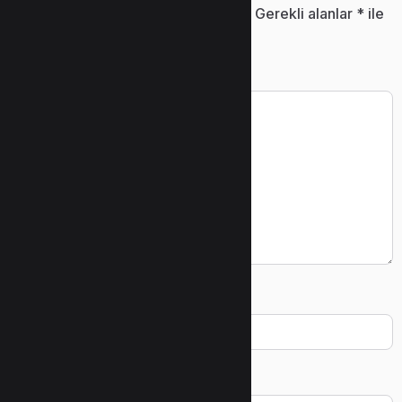
E-posta adresiniz yayınlanmayacak.
Gerekli alanlar
*
ile
işaretlenmişlerdir
Yorum
*
Ad
*
E-posta
*