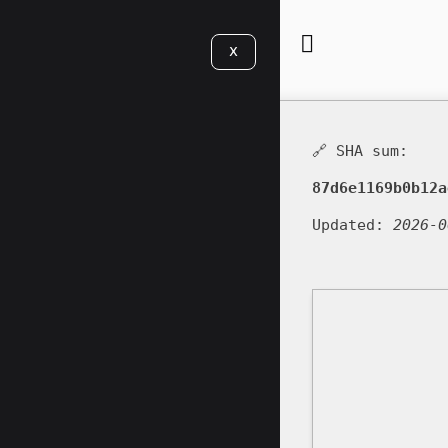
X
🔗 SHA sum:
87d6e1169b0b12a
Updated:
2026-0