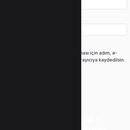
İnternet sitesi
Daha sonraki yorumlarımda kullanılması için adım, e-
posta adresim ve site adresim bu tarayıcıya kaydedilsin.
“Uzunlar Metal –
Güvenin ve Kalitenin