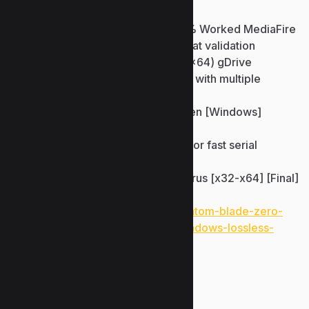
updates
DAEMON Tools Cracked 100% Worked MediaFire
Serial generator includes format validation
DAEMON Tools Portable (x86x64) gDrive
Universal activator compatible with multiple
software licenses
DAEMON Tools Crack + Keygen [Windows]
[Windows] Ultimate
Keygen application designed for fast serial
generation
DAEMON Tools Cracked no Virus [x32-x64] [Final]
Reddit
https://www.uzunlarmetal.com/phantom-blade-zero-
crack-dodi-repack-updated-for-windows-lossless-
audio/
Bir yanıt yazın