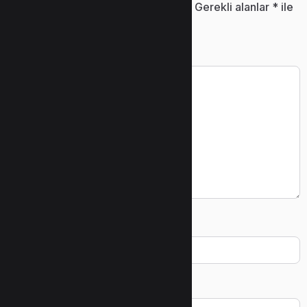
E-posta adresiniz yayınlanmayacak.
Gerekli alanlar
*
ile
işaretlenmişlerdir
Yorum
*
Ad
*
E-posta
*