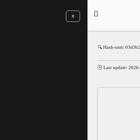
X
🔍 Hash-sum: 03d3b
🕓 Last update: 2026