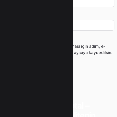
İnternet sitesi
Daha sonraki yorumlarımda kullanılması için adım, e-
posta adresim ve site adresim bu tarayıcıya kaydedilsin.
“Uzunlar Metal –
Güvenin ve Kalitenin