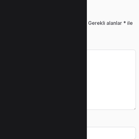
Bir yanıt yazın
E-posta adresiniz yayınlanmayacak.
Gerekli alanlar
*
ile
işaretlenmişlerdir
Yorum
*
Ad
*