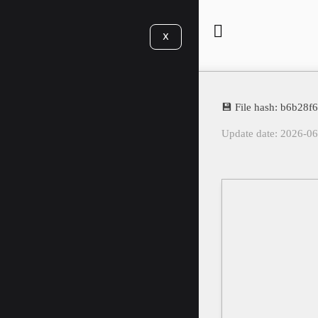
X
💾 File hash: b6b28
Update date: 2026-0