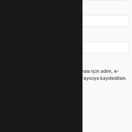
E-posta
*
İnternet sitesi
Daha sonraki yorumlarımda kullanılması için adım, e-
posta adresim ve site adresim bu tarayıcıya kaydedilsin.