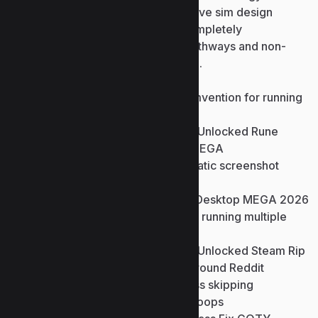
and titan armor plating. The immersive sim design
rewards your creativity, offering completely
independent branching narrative pathways and non-
linear paths for every single mission.
Cheat validation routine circumvention for running
custom UI modifications safely
Deus Ex: Mankind Divided Full Unlocked Rune
Release Stable for Windows MEGA
Custom camera tool for cinematic screenshot
capturing in games
Deus Ex: Mankind Divided for Desktop MEGA 2026
Multi-client instance loader for running multiple
game builds simultaneously
Deus Ex: Mankind Divided Full Unlocked Steam Rip
Director’s Cut Desktop 5.1-Surround Reddit
Direct game executable bypass skipping
mandatory publisher account loops