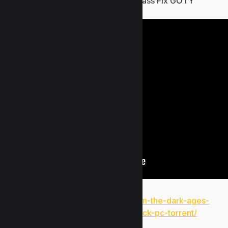
Deus Ex: Mankind Divided Bypass Fix GOTY
Windows Version FREE
https://www.uzunlarmetal.com/doom-the-dark-ages-
premium-edition-compressed-repack-pc-torrent/