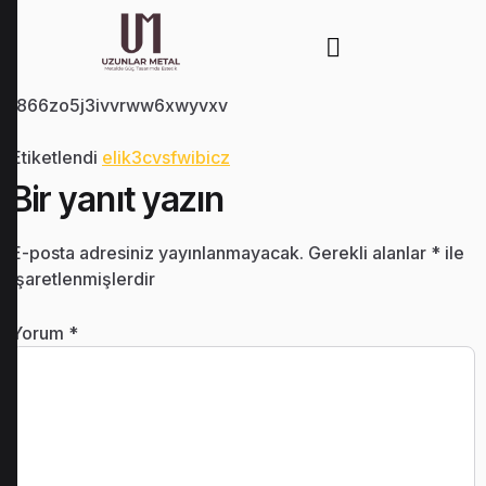
t866zo5j3ivvrww6xwyvxv
Etiketlendi
elik3cvsfwibicz
Bir yanıt yazın
E-posta adresiniz yayınlanmayacak.
Gerekli alanlar
*
ile
işaretlenmişlerdir
Yorum
*