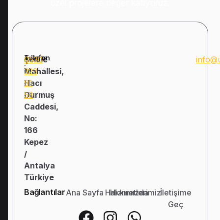
özel projelere değer katıyoruz.
Adres:
Telefon
Şelale
0530
info@
:
Mahallesi,
323
Hacı
91
Durmuş
53
Caddesi,
No:
166
Kepez
/
Antalya
Türkiye
Bağlantılar
Ana Sayfa
Hakkımızda
Hizmetlerimiz
İletişime
Geç