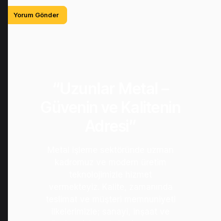
“Uzunlar Metal –
Güvenin ve Kalitenin
Adresi”
Metal işleme sektöründe uzman
kadromuz ve modern üretim
teknolojimizle hizmet
vermekteyiz. Kalite, zamanında
teslimat ve müşteri memnuniyeti
ilkelerimizle; sanayi, inşaat ve