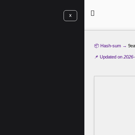
X
📦 Hash-sum →
9e
📌 Updated on
2026-