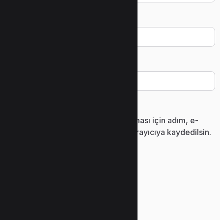
E-posta
*
İnternet sitesi
Daha sonraki yorumlarımda kullanılması için adım, e-
posta adresim ve site adresim bu tarayıcıya kaydedilsin.