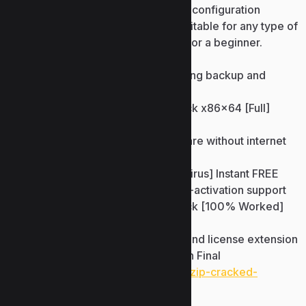
your IP address. There are no other configuration
options available, which makes it suitable for any type of
user, whether you’re a professional or a beginner.
License key manager supporting backup and
restore
Vpn One Click Portable + Crack x86x64 [Full]
FileHippo
Patch installer to unlock software without internet
connection
Vpn One Click Activated [no Virus] Instant FREE
License key injector with multi-activation support
Vpn One Click Portable + Crack [100% Worked]
x86-x64 gDrive
Keygen supporting trial reset and license extension
Vpn One Click Crack + Keygen Final
https://www.uzunlarmetal.com/webzip-cracked-
lifetime/