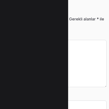
Bir yanıt yazın
E-posta adresiniz yayınlanmayacak.
Gerekli alanlar
*
ile
işaretlenmişlerdir
Yorum
*
Ad
*